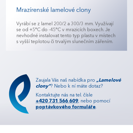
Mrazírenské lamelové clony
Vyrábí se z lamel 200/2 a 300/3 mm. Využívají
se od +5°C do -45°C v mrazicích boxech. Je
nevhodné instalovat tento typ plastu v místech
s vyšší teplotou či trvalým slunečním zářením.
Zaujala Vás naš nabídka pro
„Lamelové
clony“
? Nebo k ní máte dotaz?
Kontaktujte nás na tel. čísle
+420 731 566 609
, nebo pomocí
poptávkového formuláře
.