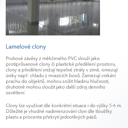
Lamelové clony
Pruhové závěsy z měkčeného PVC slouží jako
protiprůvanové clony či plastické předělení prostoru,
clony a předělení snižují tepelné ztráty v zimě, omezují
úniky např: chladu z mrazicích boxů. Zamezují vnikání
prachu do objektů, mohou snížit hladinu hlučnosti,
druhotně mohou sloužit jako další zdroj denního
osvětlení.
Clony lze využívat dle konkrétní situace i do výšky 5-6 m.
Důležité je vhodné nadimenzování clon dle tloušťky
plastu a procenta překrytí jednotlivých pásů.