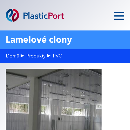
Přejít k hlavnímu obsahu
Hlavní menu
Produkty
Lamelové clony
Zakázková výroba
Domů
Produkty
PVC
Poptávka
O nás