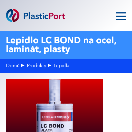
Přejít k hlavnímu obsahu
Hlavní menu
Produkty
Lepidlo LC BOND na ocel,
laminát, plasty
Zakázková výroba
Domů
Produkty
Lepidla
Poptávka
O nás